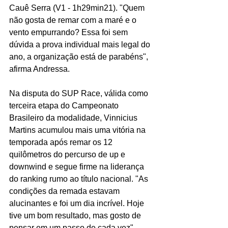
Cauê Serra (V1 - 1h29min21). "Quem 
não gosta de remar com a maré e o 
vento empurrando? Essa foi sem 
dúvida a prova individual mais legal do 
ano, a organização está de parabéns", 
afirma Andressa. 
Na disputa do SUP Race, válida como 
terceira etapa do Campeonato 
Brasileiro da modalidade, Vinnicius 
Martins acumulou mais uma vitória na 
temporada após remar os 12 
quilômetros do percurso de up e 
downwind e segue firme na liderança 
do ranking rumo ao título nacional. "As 
condições da remada estavam 
alucinantes e foi um dia incrível. Hoje 
tive um bom resultado, mas gosto de 
pensar em um passo de cada vez", 