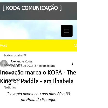
[ KODA COMUNICAÇÃO ]
Post
Todos posts
Alexandre Koda
Todos posts
3 de out. de 2018
3 min de leitura
Inovação marca o KOPA - The
Assessoria
King of Paddle - em Ilhabela
Jornalismo
Notícias
O evento aconteceu nos dias 29 e 30 
na Praia do Perequê