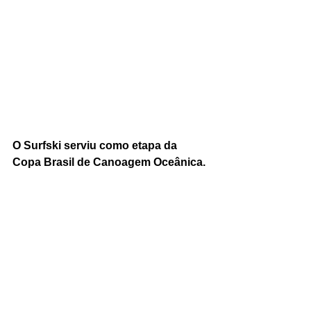
O Surfski serviu como etapa da 
Copa Brasil de Canoagem Oceânica. 
Foto: Alexandre Janoti/ KOPA.
"Fomos ousados por colocarmos tantas 
novidades na edição 2018 do KOPA, 
em parceria com a Confederação 
Brasileira de Canoagem, a 
Confederação Brasileira de SUP e o 
downwind com a balsa. O balanço final 