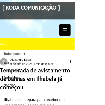
[ KODA COMUNICAÇÃO ]
Post
Todos posts
Alexandre Koda
Todos posts
4 de jun. de 2025
1 min de leitura
Temporada de avistamento
Assessoria
de baleias em Ilhabela já
Jornalismo
Notícias
começou
Ilhabela se prepara para receber um 