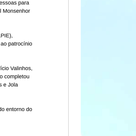
pessoas para 
al Monsenhor 
PIE), 
ao patrocínio 
ício Valinhos, 
ço completou 
s e Jola 
do entorno do 