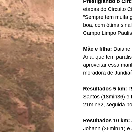
Prestigiando o Circ
etapas do Circuito C
“Sempre tem muita ge
boa, com ótima sinal
Campo Limpo Paulis
Mãe e filha: 
Daiane 
Ana, que tem paralis
aproveitar essa manh
moradora de Jundiaí
Resultados 5 km: 
R
Santos (18min36) e 
21min32, seguida po
Resultados 10 km: 
Johann (36min11) e J