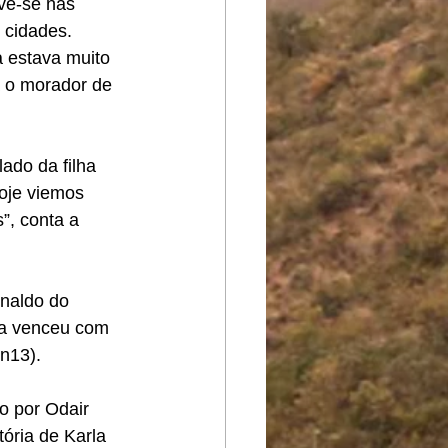
ve-se nas 
 cidades. 
a estava muito 
a o morador de 
ado da filha 
hoje viemos 
”, conta a 
naldo do 
ra venceu com 
n13).
o por Odair 
ória de Karla 