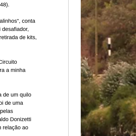
48).
alinhos”, conta 
 desafiador, 
tirada de kits, 
ircuito 
ara a minha 
a de um quilo 
oi de uma 
pelas 
ldo Donizetti 
 relação ao 