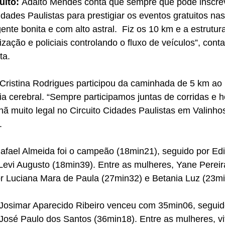
uito: 
Adalto Mendes conta que sempre que pode inscre
idades Paulistas para prestigiar os eventos gratuitos nas
nte bonita e com alto astral.  Fiz os 10 km e a estrutur
ização e policiais controlando o fluxo de veículos”, cont
ta.
Cristina Rodrigues participou da caminhada de 5 km ao l
ia cerebral. “Sempre participamos juntas de corridas e 
ã muito legal no Circuito Cidades Paulistas em Valinhos
.
afael Almeida foi o campeão (18min21), seguido por Edi
Levi Augusto (18min39). Entre as mulheres, Yane Perei
r Luciana Mara de Paula (27min32) e Betania Luz (23mi
Josimar Aparecido Ribeiro venceu com 35min06, seguid
osé Paulo dos Santos (36min18). Entre as mulheres, vit