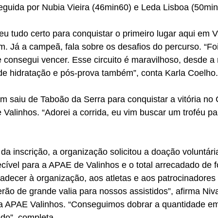
eguida por Nubia Vieira (46min60) e Leda Lisboa (50min
eu tudo certo para conquistar o primeiro lugar aqui em V
 Já a campeã, fala sobre os desafios do percurso. “Foi
 consegui vencer. Esse circuito é maravilhoso, desde a re
de hidratação e pós-prova também”, conta Karla Coelho.
 saiu de Taboão da Serra para conquistar a vitória no C
 Valinhos. “Adorei a corrida, eu vim buscar um troféu p
 da inscrição, a organização solicitou a doação voluntári
cível para a APAE de Valinhos e o total arrecadado de f
adecer à organização, aos atletas e aos patrocinadores 
erão de grande valia para nossos assistidos”, afirma Niva
da APAE Valinhos. “Conseguimos dobrar a quantidade em
do”, completa.