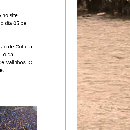
 no site 
o dia 05 de 
ção de Cultura 
) e da 
de Valinhos. O 
e, 