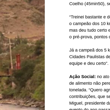
Coelho (45min50), s
“Treinei bastante e d
o campeão dos 10 km.
mas deu tudo certo e
o pré-prova, pontos 
Já a campeã dos 5 km
Cidades Paulistas de
equipe e deu certo”.
Ação Social: 
no ato
de alimento não pere
tonelada. “Quero agr
contribuições, que s
Miguel, presidente 
evento do ano passa