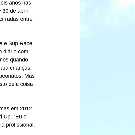
dois anos nas 
30 de abril 
irradas entre 
ce e Sup Race 
 diário com 
anos quando 
ara crianças. 
peonatos. Mas 
sto pela coisa 
, mas em 2012 
d Up. “Eu e 
 profissional, 