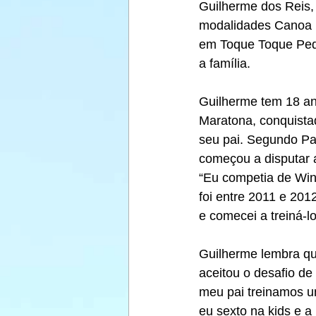
Guilherme dos Reis, 
modalidades Canoa H
em Toque Toque Pequ
a família.
Guilherme tem 18 an
Maratona, conquista
seu pai. Segundo Pau
começou a disputar a
“Eu competia de Wi
foi entre 2011 e 201
e comecei a treiná-lo
Guilherme lembra qu
aceitou o desafio de
meu pai treinamos um
eu sexto na kids e a