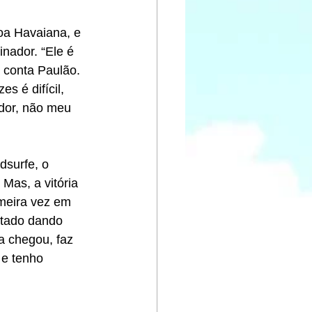
oa Havaiana, e 
inador. “Ele é 
 conta Paulão. 
s é difícil, 
dor, não meu 
dsurfe, o 
as, a vitória 
meira vez em 
ltado dando 
ra chegou, faz 
 e tenho 