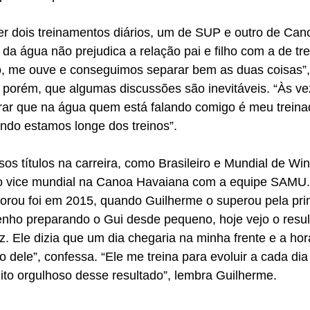
er dois treinamentos diários, um de SUP e outro de Can
da água não prejudica a relação pai e filho com a de tre
do, me ouve e conseguimos separar bem as duas coisas”,
porém, que algumas discussões são inevitáveis. “Às veze
ar que na água quem está falando comigo é meu treina
ando estamos longe dos treinos”.
sos títulos na carreira, como Brasileiro e Mundial de Win
 o vice mundial na Canoa Havaiana com a equipe SAMU. M
rou foi em 2015, quando Guilherme o superou pela pri
nho preparando o Gui desde pequeno, hoje vejo o resu
liz. Ele dizia que um dia chegaria na minha frente e a ho
dele”, confessa. “Ele me treina para evoluir a cada dia
ito orgulhoso desse resultado”, lembra Guilherme.