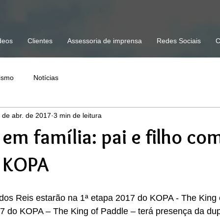
deos
Clientes
Assessoria de imprensa
Redes Sociais
C
lismo
Notícias
 de abr. de 2017
3 min de leitura
m família: pai e filho c
o KOPA
dos Reis estarão na 1ª etapa 2017 do KOPA - The King 
17 do KOPA – The King of Paddle – terá presença da dup