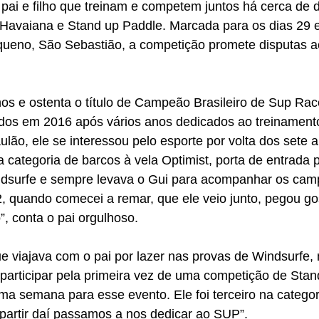
pai e filho que treinam e competem juntos há cerca de 
avaiana e Stand up Paddle. Marcada para os dias 29 e 
eno, São Sebastião, a competição promete disputas ac
os e ostenta o título de Campeão Brasileiro de Sup Ra
dos em 2016 após vários anos dedicados ao treinamento
lão, ele se interessou pelo esporte por volta dos sete 
 categoria de barcos à vela Optimist, porta de entrada p
ndsurfe e sempre levava o Gui para acompanhar os cam
2, quando comecei a remar, que ele veio junto, pegou go
”, conta o pai orgulhoso.
e viajava com o pai por lazer nas provas de Windsurfe
 participar pela primeira vez de uma competição de Stan
a semana para esse evento. Ele foi terceiro na categoria
 partir daí passamos a nos dedicar ao SUP”.