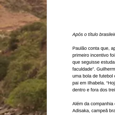
Após o título brasil
Paulão conta que, ap
primeiro incentivo f
que seguisse estuda
faculdade”. Guilher
uma bola de futebol
pai em Ilhabela. “Ho
dentro e fora dos tr
Além da companhia d
Adisaka, campeã bra