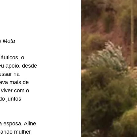
o Mota
áuticos, o 
eu apoio, desde 
essar na 
ava mais de 
viver com o 
do juntos 
 esposa, Aline 
arido mulher 