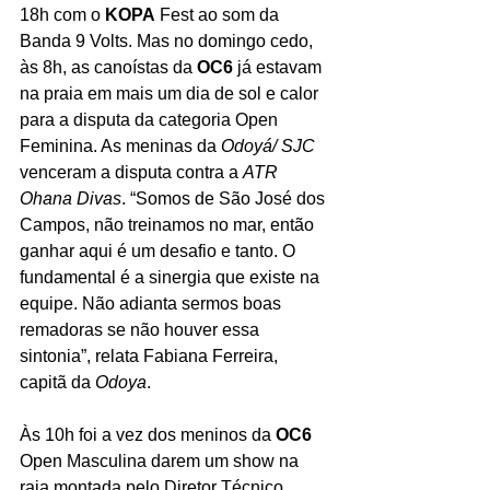
18h com o 
KOPA
 Fest ao som da 
Banda 9 Volts. Mas no domingo cedo, 
às 8h, as canoístas da 
OC6
 já estavam 
na praia em mais um dia de sol e calor 
para a disputa da categoria Open 
Feminina. As meninas da 
Odoyá/ SJC
venceram a disputa contra a 
ATR 
Ohana Divas
. “Somos de São José dos 
Campos, não treinamos no mar, então 
ganhar aqui é um desafio e tanto. O 
fundamental é a sinergia que existe na 
equipe. Não adianta sermos boas 
remadoras se não houver essa 
sintonia”, relata Fabiana Ferreira, 
capitã da 
Odoya
.
Às 10h foi a vez dos meninos da 
OC6
Open Masculina darem um show na 
raia montada pelo Diretor Técnico 