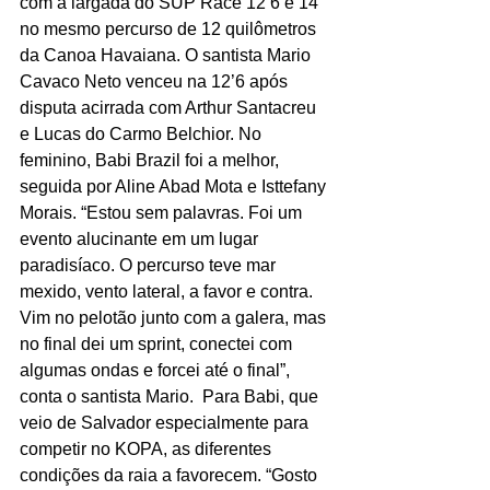
com a largada do SUP Race 12’6 e 14’ 
no mesmo percurso de 12 quilômetros 
da Canoa Havaiana. O santista Mario 
Cavaco Neto venceu na 12’6 após 
disputa acirrada com Arthur Santacreu 
e Lucas do Carmo Belchior. No 
feminino, Babi Brazil foi a melhor, 
seguida por Aline Abad Mota e Isttefany 
Morais. “Estou sem palavras. Foi um 
evento alucinante em um lugar 
paradisíaco. O percurso teve mar 
mexido, vento lateral, a favor e contra. 
Vim no pelotão junto com a galera, mas 
no final dei um sprint, conectei com 
algumas ondas e forcei até o final”, 
conta o santista Mario.  Para Babi, que 
veio de Salvador especialmente para 
competir no KOPA, as diferentes 
condições da raia a favorecem. “Gosto 