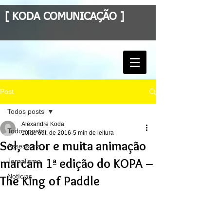
[ KODA COMUNICAÇÃO ]
Post
Todos posts
Alexandre Koda
Todos posts
10 de out. de 2016
5 min de leitura
Sol, calor e muita animação
Assessoria
marcam 1ª edição do KOPA –
Jornalismo
Notícias
The King of Paddle