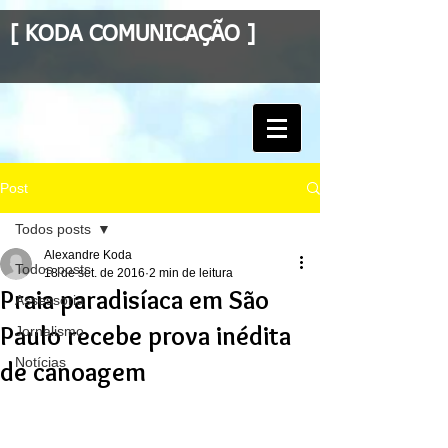
[ KODA COMUNICAÇÃO ]
Post
Todos posts
Alexandre Koda
Todos posts
18 de set. de 2016
2 min de leitura
Praia paradisíaca em São
Assessoria
Paulo recebe prova inédita
Jornalismo
Notícias
de canoagem