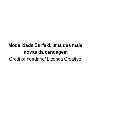
Modalidade Surfski, uma das mais 
novas da canoagem
Crédito: Yondario/ Licença Creative 
Commons
Praia da Tabatinga
Crédito: divulgação Costa Verde 